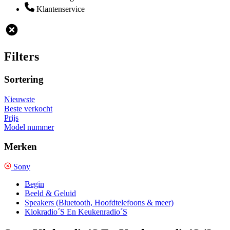
Klantenservice
Filters
Sortering
Nieuwste
Beste verkocht
Prijs
Model nummer
Merken
Sony
Begin
Beeld & Geluid
Speakers (Bluetooth, Hoofdtelefoons & meer)
Klokradio´S En Keukenradio´S