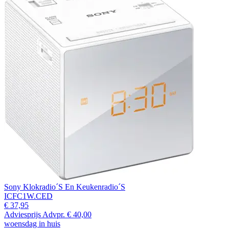
Sony Klokradio´S En Keukenradio´S
ICFC1W.CED
€ 37,95
Adviesprijs
Advpr.
€ 40,00
woensdag in huis