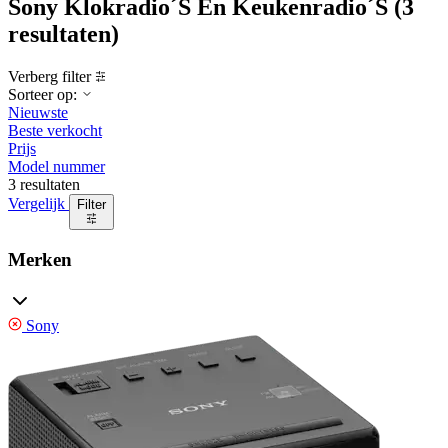
Sony Klokradio´S En Keukenradio´S
(3
resultaten)
Verberg filter
Sorteer op:
Nieuwste
Beste verkocht
Prijs
Model nummer
3 resultaten
Vergelijk
Filter
Merken
Sony