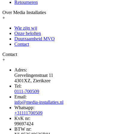
Retourneren
Over Media Installaties
+
Wie zijn wij
Onze beloften
Duurzaamheid MVO
Contact
Contact
+
Adres:
Grevelingenstraat 11
4301XZ, Zierikzee
Tel:
0111-700509
Email:
info@media-installaties.nl
Whatsapp:
+31111700509
KvK nr:
99697424
BTW nr: