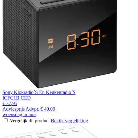
Sony Klokradio´S En Keukenradio´S
ICFC1B.CED
€ 37,95
Adviesprijs
Advpr.
€ 40,00
woensdag in huis
Vergelijk dit product
Bekijk vergelijking