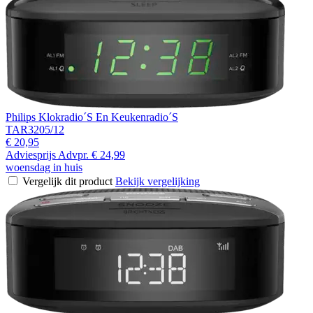
Philips Klokradio´S En Keukenradio´S
TAR3205/12
€ 20,95
Adviesprijs
Advpr.
€ 24,99
woensdag in huis
Vergelijk dit product
Bekijk vergelijking