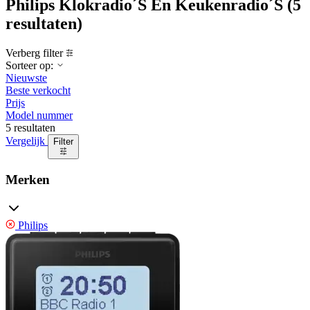
Philips Klokradio´S En Keukenradio´S
(5
resultaten)
Verberg filter
Sorteer op:
Nieuwste
Beste verkocht
Prijs
Model nummer
5 resultaten
Vergelijk
Filter
Merken
Philips