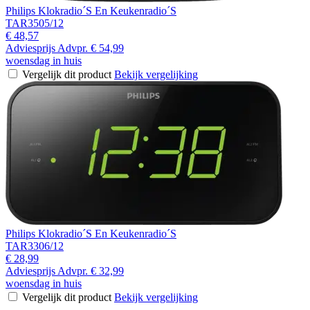
Philips Klokradio´S En Keukenradio´S
TAR3505/12
€ 48,57
Adviesprijs
Advpr.
€ 54,99
woensdag in huis
Vergelijk dit product
Bekijk vergelijking
Philips Klokradio´S En Keukenradio´S
TAR3306/12
€ 28,99
Adviesprijs
Advpr.
€ 32,99
woensdag in huis
Vergelijk dit product
Bekijk vergelijking