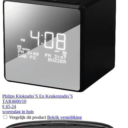
Philips Klokradio´S En Keukenradio´S
TAR4600/10
€ 65,24
woensdag in huis
Vergelijk dit product
Bekijk vergelijking