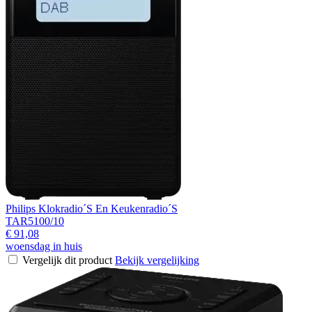
Philips Klokradio´S En Keukenradio´S
TAR5100/10
€ 91,08
woensdag in huis
Vergelijk dit product
Bekijk vergelijking