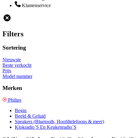
Klantenservice
Filters
Sortering
Nieuwste
Beste verkocht
Prijs
Model nummer
Merken
Philips
Begin
Beeld & Geluid
Speakers (Bluetooth, Hoofdtelefoons & meer)
Klokradio´S En Keukenradio´S