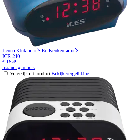
Lenco Klokradio´S En Keukenradio´S
ICR-210
€ 16,49
maandag in huis
Vergelijk dit product
Bekijk vergelijking