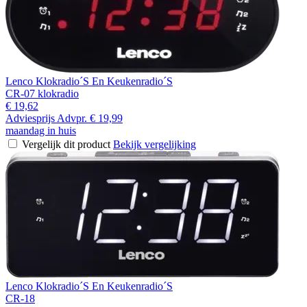
Lenco Klokradio´S En Keukenradio´S
CR-07 klokradio
€ 19,62
Adviesprijs
Advpr.
€ 19,99
maandag in huis
Vergelijk dit product
Bekijk vergelijking
Lenco Klokradio´S En Keukenradio´S
CR-18