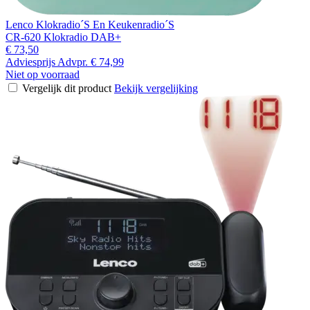
Lenco Klokradio´S En Keukenradio´S
CR-620 Klokradio DAB+
€ 73,50
Adviesprijs
Advpr.
€ 74,99
Niet op voorraad
Vergelijk dit product
Bekijk vergelijking