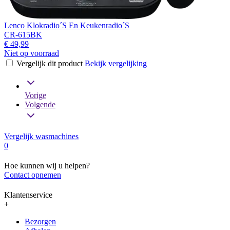
Lenco Klokradio´S En Keukenradio´S
CR-615BK
€ 49,99
Niet op voorraad
Vergelijk dit product
Bekijk vergelijking
Vorige
Volgende
Vergelijk wasmachines
0
Hoe kunnen wij u helpen?
Contact opnemen
Klantenservice
+
Bezorgen