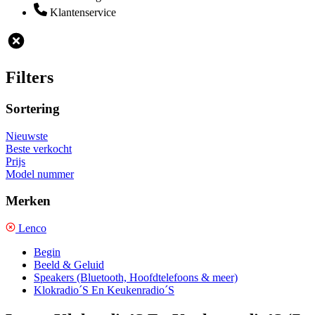
Klantenservice
Filters
Sortering
Nieuwste
Beste verkocht
Prijs
Model nummer
Merken
Lenco
Begin
Beeld & Geluid
Speakers (Bluetooth, Hoofdtelefoons & meer)
Klokradio´S En Keukenradio´S