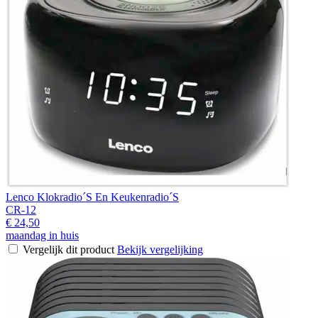
Lenco Klokradio´S En Keukenradio´S
CR-12
€ 24,50
maandag in huis
Vergelijk dit product
Bekijk vergelijking