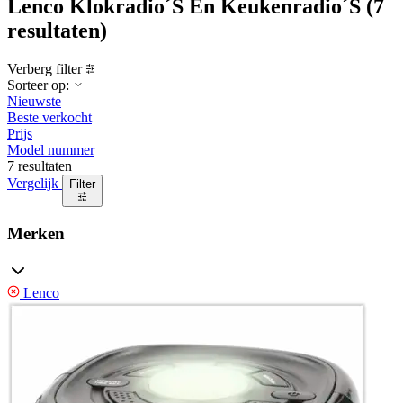
Lenco Klokradio´S En Keukenradio´S
(7
resultaten)
Verberg filter
Sorteer op:
Nieuwste
Beste verkocht
Prijs
Model nummer
7 resultaten
Vergelijk
Filter
Merken
Lenco