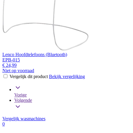
Lenco Hoofdtelefoons (Bluetooth)
EPB-015
€ 24,99
Niet op voorraad
Vergelijk dit product
Bekijk vergelijking
Vorige
Volgende
Vergelijk wasmachines
0