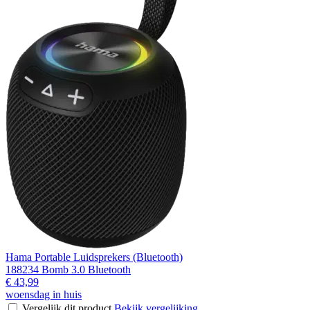
Hama Portable Luidsprekers (Bluetooth)
188234 Bomb 3.0 Bluetooth
€ 43,99
woensdag in huis
Vergelijk dit product
Bekijk vergelijking