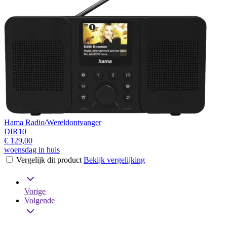
Hama Radio/Wereldontvanger
DIR10
€ 129,00
woensdag in huis
Vergelijk dit product
Bekijk vergelijking
Vorige
Volgende