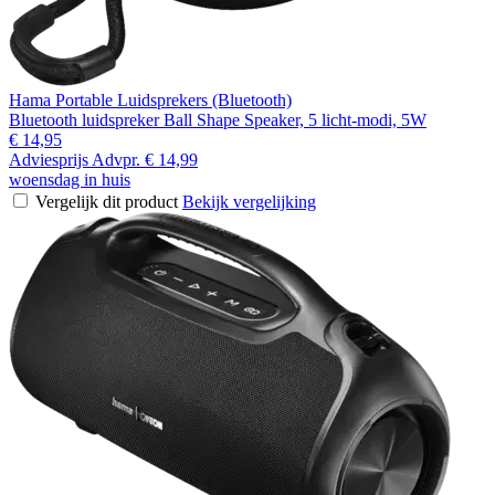
Hama Portable Luidsprekers (Bluetooth)
Bluetooth luidspreker Ball Shape Speaker, 5 licht-modi, 5W
€ 14,95
Adviesprijs
Advpr.
€ 14,99
woensdag in huis
Vergelijk dit product
Bekijk vergelijking