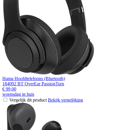
Hama Hoofdtelefoons (Bluetooth)
184092 BT OverEar PassionTurn
€ 99,00
woensdag in huis
Vergelijk dit product
Bekijk vergelijking