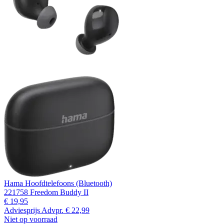
Hama Hoofdtelefoons (Bluetooth)
221758 Freedom Buddy II
€ 19,95
Adviesprijs
Advpr.
€ 22,99
Niet op voorraad