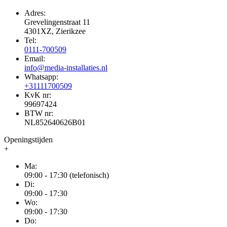
Adres:
Grevelingenstraat 11
4301XZ, Zierikzee
Tel:
0111-700509
Email:
info@media-installaties.nl
Whatsapp:
+31111700509
KvK nr:
99697424
BTW nr:
NL852640626B01
Openingstijden
+
Ma:
09:00 - 17:30 (telefonisch)
Di:
09:00 - 17:30
Wo:
09:00 - 17:30
Do: