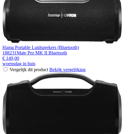
Hama Portable Luidsprekers (Bluetooth)
188231Mate Pro MK II Bluetooth
€ 149,00
woensdag in huis
Vergelijk dit product
Bekijk vergelijking