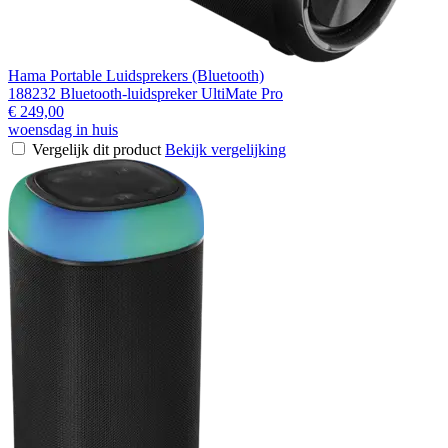
Hama Portable Luidsprekers (Bluetooth)
188232 Bluetooth-luidspreker UltiMate Pro
€ 249,00
woensdag in huis
Vergelijk dit product
Bekijk vergelijking