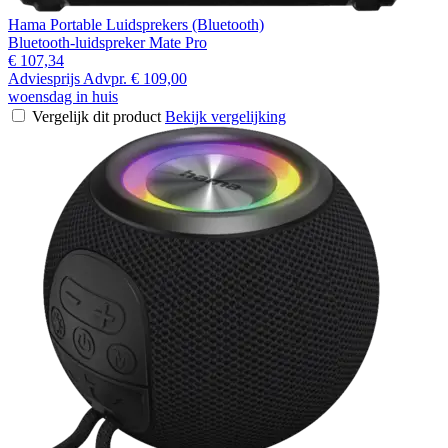
Hama Portable Luidsprekers (Bluetooth)
Bluetooth-luidspreker Mate Pro
€ 107,34
Adviesprijs
Advpr.
€ 109,00
woensdag in huis
Vergelijk dit product
Bekijk vergelijking