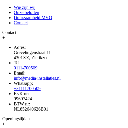
Wie zijn wij
Onze beloften
Duurzaamheid MVO
Contact
Contact
+
Adres:
Grevelingenstraat 11
4301XZ, Zierikzee
Tel:
0111-700509
Email:
info@media-installaties.nl
Whatsapp:
+31111700509
KvK nr:
99697424
BTW nr:
NL852640626B01
Openingstijden
+