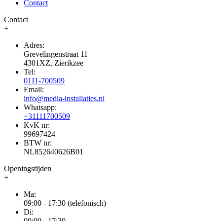
Contact
Contact
+
Adres:
Grevelingenstraat 11
4301XZ, Zierikzee
Tel:
0111-700509
Email:
info@media-installaties.nl
Whatsapp:
+31111700509
KvK nr:
99697424
BTW nr:
NL852640626B01
Openingstijden
+
Ma:
09:00 - 17:30 (telefonisch)
Di:
09:00 - 17:30