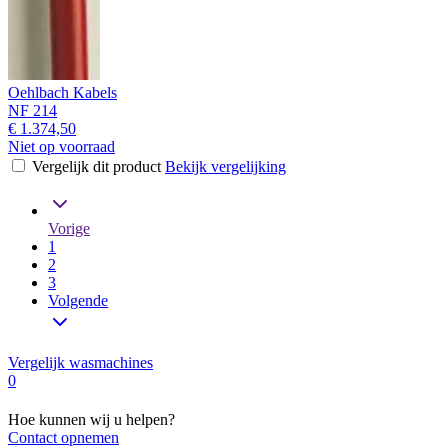
Oehlbach Kabels
NF 214
€ 1.374,50
Niet op voorraad
Vergelijk dit product
Bekijk vergelijking
Vorige
1
2
3
Volgende
Vergelijk wasmachines
0
Hoe kunnen wij u helpen?
Contact opnemen