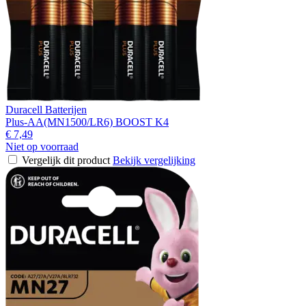
Duracell Batterijen
Plus-AA(MN1500/LR6) BOOST K4
€ 7,49
Niet op voorraad
Vergelijk dit product
Bekijk vergelijking