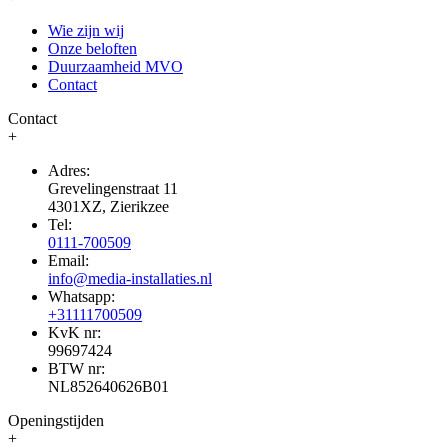
Wie zijn wij
Onze beloften
Duurzaamheid MVO
Contact
Contact
+
Adres:
Grevelingenstraat 11
4301XZ, Zierikzee
Tel:
0111-700509
Email:
info@media-installaties.nl
Whatsapp:
+31111700509
KvK nr:
99697424
BTW nr:
NL852640626B01
Openingstijden
+