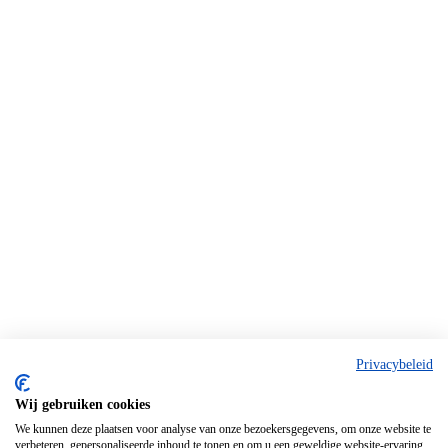
Privacybeleid
Wij gebruiken cookies
We kunnen deze plaatsen voor analyse van onze bezoekersgegevens, om onze website te
verbeteren, gepersonaliseerde inhoud te tonen en om u een geweldige website-ervaring